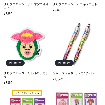
サガラステッカー クサマダラオオ
サガラステッカー ベニキノコビト
コビト
通
¥880
通
¥880
常
常
価
価
格
格
売り切れ
売り切れ
サガラステッカー リトルハナガシ
シャーペン＆ボールペンセット
ラ
通
¥1,575
通
¥880
常
常
価
価
格
格