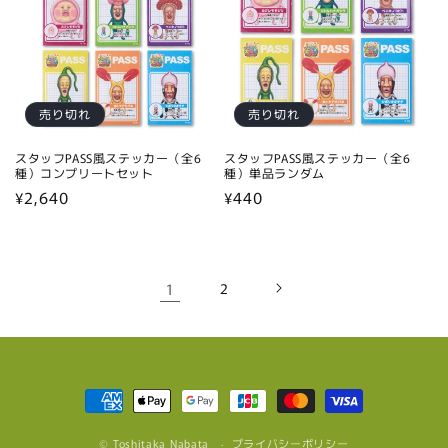
売り切れ
売り切れ
スタッフPASS風ステッカー（全6
スタッフPASS風ステッカー（全6
種）コンプリートセット
種）単品ランダム
通
¥2,640
通
¥440
常
常
価
価
格
格
1
2
決
済
© Toshitaka Nabata
方
プライバシーポリシー