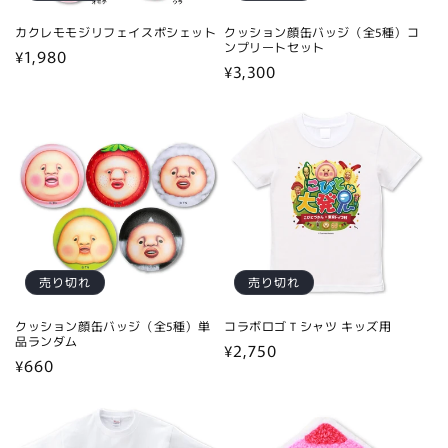
カクレモモジリフェイスポシェット
クッション顔缶バッジ（全5種）コ
ンプリートセット
通
¥1,980
通
¥3,300
常
常
価
価
格
格
売り切れ
売り切れ
クッション顔缶バッジ（全5種）単
コラボロゴＴシャツ キッズ用
品ランダム
通
¥2,750
通
¥660
常
常
価
価
格
格