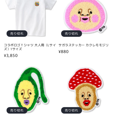
売り切れ
売り切れ
コラボロゴＴシャツ 大人用（Lサイ
サガラステッカー カクレモモジリ
ズ）1サイズ
通
¥880
通
¥3,850
常
常
価
価
格
格
売り切れ
売り切れ